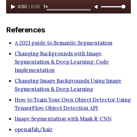
0:00
/
0:26
1×
References
A 2021 guide to Semantic Segmentation
Changing Backgrounds with Image
Segmentation & Deep Learning: Code
Implementation
Changing Image Backgrounds Using Image
Segmentation & Deep Learning
How to Train Your Own Object Detector Using
TensorFlow Object Detection API
Image Segmentation with Mask R-CNN
openaifab/hair