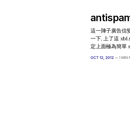
antispa
這一陣子廣告信變多
一下, 上了這 xbl.s
定上面極為簡單 smtp
OCT 12, 2012
—
1 MIN