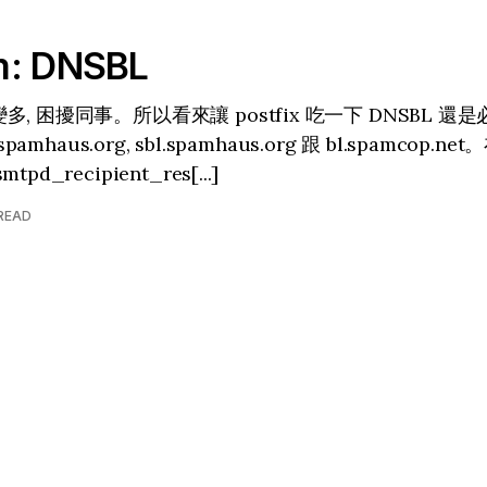
m: DNSBL
, 困擾同事。所以看來讓 postfix 吃一下 DNSBL 
pamhaus.org, sbl.spamhaus.org 跟 bl.spamcop.net
d_recipient_res[...]
 READ